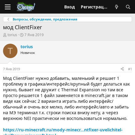
Вход
Регистрация
Вопросы, обсуждение, предложения
мод ClientFixer
А
Д
torius
7 Янв 2019
в
а
т
т
torius
T
о
а
Новичок
р
н
т
а
е
ч
м
а
7 Янв 2019
#1
ы
л
Мод ClientFixer нужно добавить, маленький и решает 1
а
проблему в графика/интерфейс/крупный будет делаться как
нужно, бывает не дружит с Thermal Expansion но там все
просто решается 1 файл заменяется в minecraft.jar в таком
виде как сейчас 2 варианта играть либо интерфейс/
обычный и очень все мелко, либо интерфейс/авто и забить
на МЭ терминал т.к. строки поиска внизу нету, а через
верхнюю NEI практически не воспользоваться нормально.
https://ru-minecraft.ru/mody-minecr...ntfixer-uvelichitel-