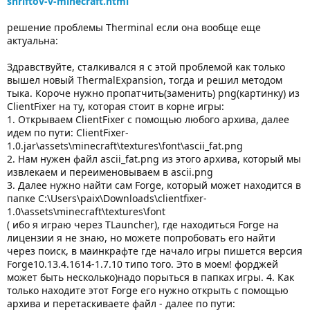
shriftov-v-minecraft.html
решение проблемы Therminal если она вообще еще
актуальна:
Здравствуйте, сталкивался я с этой проблемой как только
вышел новый ThermalExpansion, тогда и решил методом
тыка. Короче нужно пропатчить(заменить) png(картинку) из
ClientFixer на ту, которая стоит в корне игры:
1. Открываем ClientFixer с помощью любого архива, далее
идем по пути: ClientFixer-
1.0.jar\assets\minecraft\textures\font\ascii_fat.png
2. Нам нужен файл ascii_fat.png из этого архива, который мы
извлекаем и переименовываем в ascii.png
3. Далее нужно найти сам Forge, который может находится в
папке C:\Users\paix\Downloads\clientfixer-
1.0\assets\minecraft\textures\font
( ибо я играю через TLauncher), где находиться Forge на
лицензии я не знаю, но можете попробовать его найти
через поиск, в маинкрафте где начало игры пишется версия
Forge10.13.4.1614-1.7.10 типо того. Это в моем! форджей
может быть несколько)надо порыться в папках игры. 4. Как
только находите этот Forge его нужно открыть с помощью
архива и перетаскиваете файл - далее по пути: