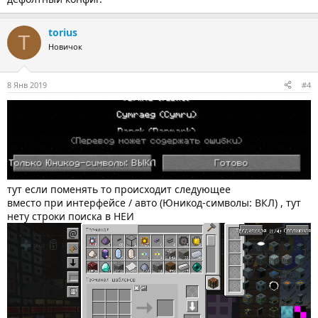
torius
T
Новичок
8 Янв 2019
#4
тут если поменять то происходит следующее
вместо при интерфейсе / авто (Юникод-символы: ВКЛ) , тут
нету строки поиска в НЕИ