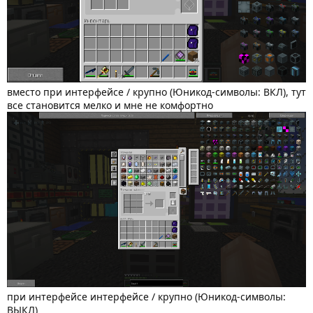
вместо при интерфейсе / крупно (Юникод-символы: ВКЛ), тут
все становится мелко и мне не комфортно
при интерфейсе интерфейсе / крупно (Юникод-символы:
ВЫКЛ)