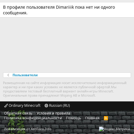
В профиле пользователя Dimariiik пока нет ни одного
сообщения.
Пользователи
Размещенная на сайте информация носит исключительно информационный
характер и ни при каких условиях не является публичной офертой.Мы
предоставляем тестовый бесплатный вариант онлайн-игры Minecraft.
Оригинальные права принадлежат Mojang AB и Microsoft.
Ordinary Minecraft
Russian (RU)
Обратная связь
Условия и правила
Политика конфиденциальности
Помощь
Главная
R
S
S
Локализация от
XenForo.Info