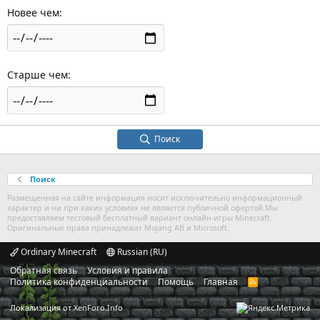
Новее чем
Старше чем
Поиск
Поиск
Размещенная на сайте информация носит исключительно информационный
характер и ни при каких условиях не является публичной офертой.Мы
предоставляем тестовый бесплатный вариант онлайн-игры Minecraft.
Оригинальные права принадлежат Mojang AB и Microsoft.
Ordinary Minecraft
Russian (RU)
Обратная связь
Условия и правила
Политика конфиденциальности
Помощь
Главная
R
S
S
Локализация от
XenForo.Info