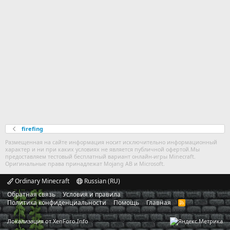
firefing
Размещенная на сайте информация носит исключительно информационный
характер и ни при каких условиях не является публичной офертой.Мы
предоставляем тестовый бесплатный вариант онлайн-игры Minecraft.
Оригинальные права принадлежат Mojang AB и Microsoft.
Ordinary Minecraft
Russian (RU)
Обратная связь
Условия и правила
Политика конфиденциальности
Помощь
Главная
R
S
S
Локализация от
XenForo.Info