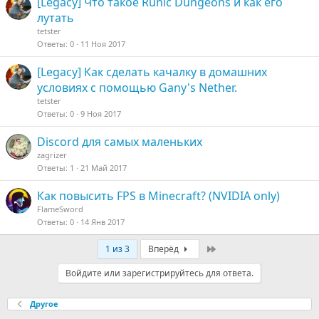
[Legacy] Что такое Runic Dungeons и как его
лутать
tetster
Ответы
0
11 Ноя 2017
[Legacy] Как сделать качалку в домашних
условиях с помощью Gany's Nether.
tetster
Ответы
0
9 Ноя 2017
Discord для самых маленьких
zagrizer
Ответы
1
21 Май 2017
Как повысить FPS в Minecraft? (NVIDIA only)
FlameSword
Ответы
0
14 Янв 2017
Last
1 из 3
Вперёд
Войдите или зарегистрируйтесь для ответа.
Другое