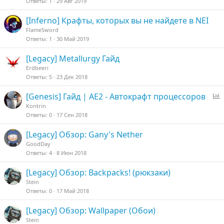
Ответы
1
29 Авг 2019
с
[Inferno] Крафты, которых вы не найдете в NEI
FlameSword
Ответы
1
30 Май 2019
[Legacy] Metallurgy Гайд
Erdbeeri
Ответы
5
23 Дек 2018
[Genesis] Гайд | AE2 - Автокрафт процессоров
п
Kontrin
р
Ответы
0
17 Сен 2018
о
с
[Legacy] Обзор: Gany's Nether
GoodDay
Ответы
4
8 Июн 2018
[Legacy] Обзор: Backpacks! (рюкзаки)
Stein
Ответы
0
17 Май 2018
[Legacy] Обзор: Wallpaper (Обои)
Stein