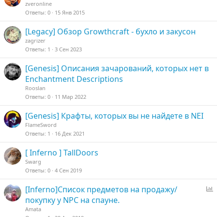
о
п
а
zveronline
л
к
Ответы
0
15 Янв 2015
е
р
н
е
[Legacy] Обзор Growthcraft - бухло и закусон
о
п
zagrizer
л
Ответы
1
3 Сен 2023
е
н
[Genesis] Описания зачарований, которых нет в
о
Enchantment Descriptions
Rooslan
Ответы
0
11 Мар 2022
[Genesis] Крафты, которых вы не найдете в NEI
FlameSword
Ответы
1
16 Дек 2021
[ Inferno ] TallDoors
Swarg
Ответы
0
4 Сен 2019
[Inferno]Список предметов на продажу/
п
покупку у NPC на спауне.
р
Amata
о