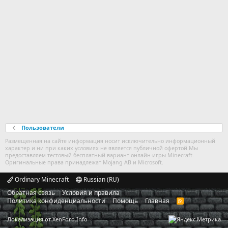
Пользователи
Размещенная на сайте информация носит исключительно информационный
характер и ни при каких условиях не является публичной офертой.Мы
предоставляем тестовый бесплатный вариант онлайн-игры Minecraft.
Оригинальные права принадлежат Mojang AB и Microsoft.
Ordinary Minecraft
Russian (RU)
Обратная связь
Условия и правила
Политика конфиденциальности
Помощь
Главная
R
S
S
Локализация от
XenForo.Info