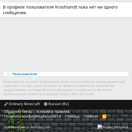
В профиле пользователя Kroshtandt пока нет ни одного
сообщения.
Пользователи
Размещенная на сайте информация носит исключительно информационный
характер и ни при каких условиях не является публичной офертой.Мы
предоставляем тестовый бесплатный вариант онлайн-игры Minecraft.
Оригинальные права принадлежат Mojang AB и Microsoft.
Ordinary Minecraft
Russian (RU)
Обратная связь
Условия и правила
Политика конфиденциальности
Помощь
Главная
R
S
S
Локализация от
XenForo.Info