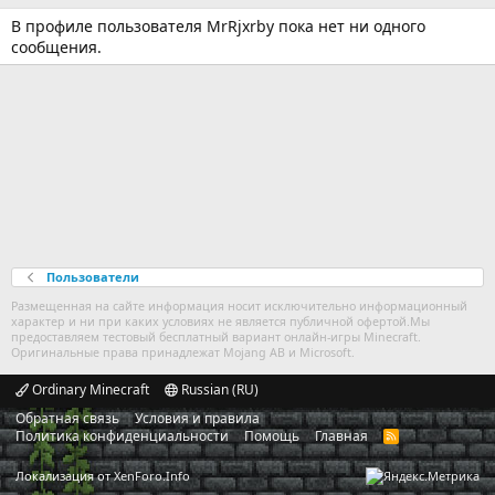
В профиле пользователя MrRjxrby пока нет ни одного
сообщения.
Пользователи
Размещенная на сайте информация носит исключительно информационный
характер и ни при каких условиях не является публичной офертой.Мы
предоставляем тестовый бесплатный вариант онлайн-игры Minecraft.
Оригинальные права принадлежат Mojang AB и Microsoft.
Ordinary Minecraft
Russian (RU)
Обратная связь
Условия и правила
Политика конфиденциальности
Помощь
Главная
R
S
S
Локализация от
XenForo.Info