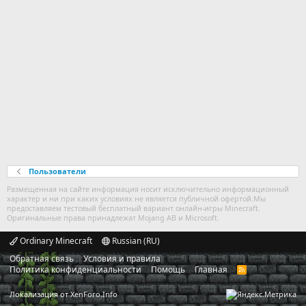
Пользователи
Размещенная на сайте информация носит исключительно информационный
характер и ни при каких условиях не является публичной офертой.Мы
предоставляем тестовый бесплатный вариант онлайн-игры Minecraft.
Оригинальные права принадлежат Mojang AB и Microsoft.
Ordinary Minecraft
Russian (RU)
Обратная связь
Условия и правила
Политика конфиденциальности
Помощь
Главная
R
S
S
Локализация от
XenForo.Info