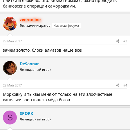
Слитки и блоки золота. Моим гномам сложно проводить
банковские операции самородками.
zveronline
Тех. администратор
Команда форума
28 Май 2017
#3
зачем золото, блоки алмазов наше все!
DeSannar
Легендарный игрок
28 Май 2017
#4
Морковку и тыквы меняют только на эти злосчастные
капельки застывшего мёда богов.
SPORK
S
Легендарный игрок