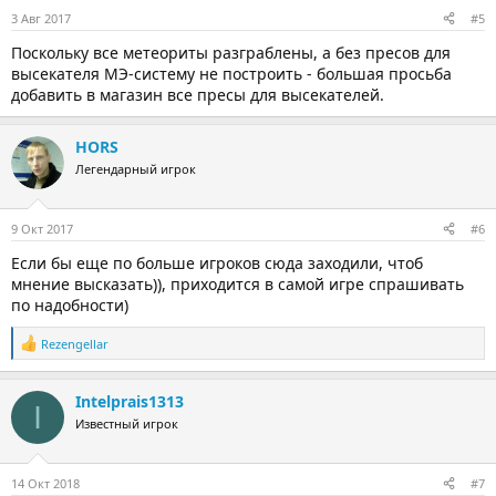
3 Авг 2017
#5
Поскольку все метеориты разграблены, а без пресов для
высекателя МЭ-систему не построить - большая просьба
добавить в магазин все пресы для высекателей.
HORS
Легендарный игрок
9 Окт 2017
#6
Если бы еще по больше игроков сюда заходили, чтоб
мнение высказать)), приходится в самой игре спрашивать
по надобности)
Rezengellar
Р
е
а
Intelprais1313
к
I
ц
Известный игрок
и
и
:
14 Окт 2018
#7