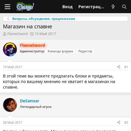
Вход
Регистрация
Вопросы, обсуждение, предложения
Магазин на спавне
А
Д
FlameSword
19 Май 2017
в
а
т
т
FlameSword
о
а
Администратор
Команда форума
Редактор
р
н
т
а
е
ч
м
а
19 Май 2017
#1
ы
л
В этой теме вы можете предлагать блоки и предметы,
а
которых по вашему мнению не хватает в магазинах на
спавне.
DeSannar
Легендарный игрок
28 Май 2017
#2