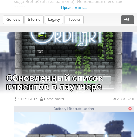
мода BiblioCraft (из-за дюпа). Использовать его как
декор...
Продолжить...
Genesis
Inferno
Legacy
Проект
Обновленный список
клиентов в лаунчере
10 Сен 2017
FlameSword
2,688
0