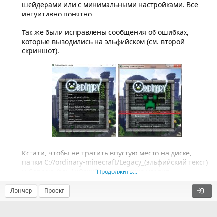
шейдерами или с минимальными настройками. Все
интуитивно понятно.
Так же были исправлены сообщения об ошибках,
которые выводились на эльфийском (см. второй
скриншот).
Кстати, чтобы не тратить впустую место на диске,
папки C://ordinary-minecraft/Legacy_(эльфийский текст)
и Genesis_(эльфийский текст) можно удалить.
Продолжить...
Лончер
Проект