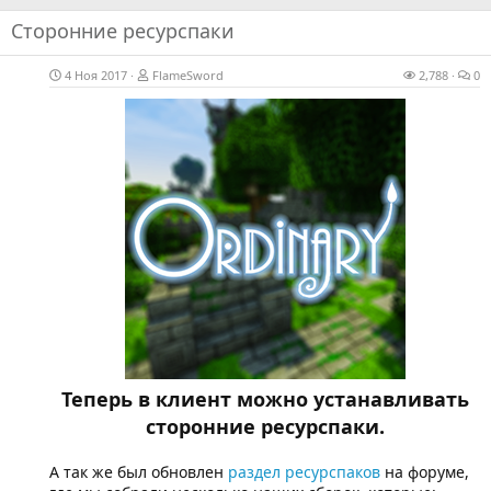
Сторонние ресурспаки
4 Ноя 2017
FlameSword
2,788
0
Теперь в клиент можно устанавливать
сторонние ресурспаки.
А так же был обновлен
раздел ресурспаков
на форуме,