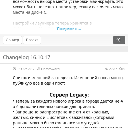
возможность выбора места установки майнкрафта. Это
может быть полезно, например, если у вас очень мало
места на диске C.
Настройки лаунчера теперь хранятся в
C:\Users\name\AppData\Roaming\.ordinary-minecraft
Продолжить...
Лончер
Проект
Changelog 16.10.17
16 Окт 2017
FlameSword
2,887
0
Список изменений за неделю. Изменений снова много,
публикую все в один пост:
Сервер Legacy:
• Теперь за каждого нового игрока в городе дается не 4
а 6 дополнительных чанков для привата.
• Запрещено распространение огня от красных,
желтых, синих и фиолетовых зажигалок (которыми
раньше можно было сжечь все что угодно)