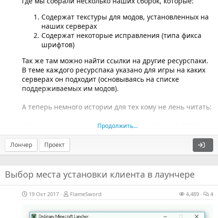
где мы собрали несколько наших сборок, которые:
Содержат текстуры для модов, установленных на
наших серверах
Содержат некоторые исправления (типа фикса
шрифтов)
Так же там можно найти ссылки на другие ресурспаки.
В теме каждого ресурспака указано для игры на каких
серверах он подходит (основываясь на списке
поддерживаемых им модов).
А теперь немного истории для тех кому не лень читать:
Этот вопрос уже не раз поднимался на форуме: [
1
], [
2
]...
Продолжить...
Лончер
Проект
Выбор места установки клиента в лаунчере
19 Окт 2017
FlameSword
4,489
4