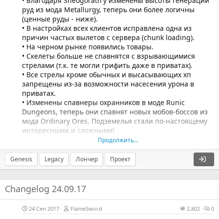
• Благодаря Sheogorath'у изменены высоты генерации
руд из мода Metallurgy, теперь они более логичны
(ценные руды - ниже).
• В настройках всех клиентов исправлена одна из
причин частых вылетов с сервера (chunk loading).
• На черном рынке появились товары.
• Скелеты больше не спавнятся с взрывающимися
стрелами (т.к. те могли грифить даже в приватах).
• Все стрелы кроме обычных и высасывающих хп
запрещены из-за возможности насесения урона в
приватах.
• Изменены спавнеры охранников в моде Runic
Dungeons, теперь они спавнят новых мобов-боссов из
мода Ordinary Ores. Подземелья стали по-настоящему
интересными и сложными!
• В комнаты с...
Продолжить...
Genesis
Legacy
Лончер
Проект
Changelog 24.09.17
24 Сен 2017
FlameSword
2,802
0