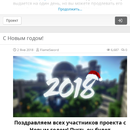
выдается на один день, но вы можете продлевать его
каждый день вплоть до 7 января 2021 года.
Продолжить...
Проект
С Новым годом!
2 Янв 2018
FlameSword
6,687
0
Поздравляем всех участников проекта с
Новым годом! Пусть он будет