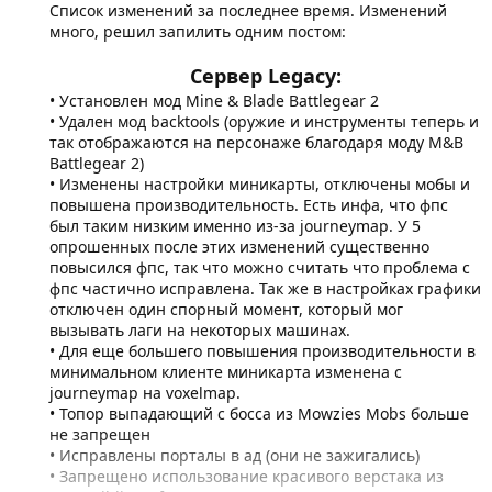
Список изменений за последнее время. Изменений
много, решил запилить одним постом:
Сервер Legacy:
• Установлен мод Mine & Blade Battlegear 2
• Удален мод backtools (оружие и инструменты теперь и
так отображаются на персонаже благодаря моду M&B
Battlegear 2)
• Изменены настройки миникарты, отключены мобы и
повышена производительность. Есть инфа, что фпс
был таким низким именно из-за journeymap. У 5
опрошенных после этих изменений существенно
повысился фпс, так что можно считать что проблема с
фпс частично исправлена. Так же в настройках графики
отключен один спорный момент, который мог
вызывать лаги на некоторых машинах.
• Для еще большего повышения производительности в
минимальном клиенте миникарта изменена с
journeymap на voxelmap.
• Топор выпадающий с босса из Mowzies Mobs больше
не запрещен
• Исправлены порталы в ад (они не зажигались)
• Запрещено использование красивого верстака из