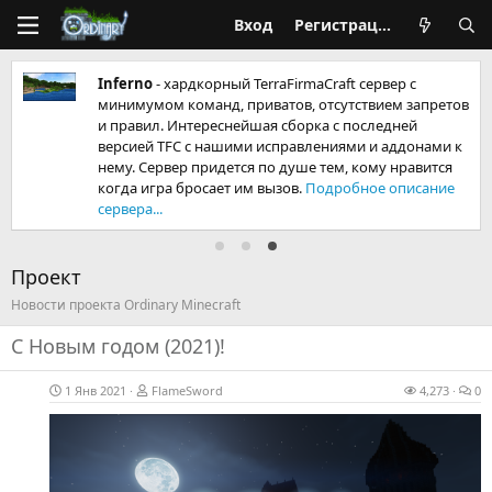
Вход
Регистрация
Inferno
- хардкорный TerraFirmaCraft сервер с
минимумом команд, приватов, отсутствием запретов
и правил. Интереснейшая сборка с последней
версией TFC с нашими исправлениями и аддонами к
е
нему. Сервер придется по душе тем, кому нравится
когда игра бросает им вызов.
Подробное описание
сервера...
Проект
Новости проекта Ordinary Minecraft
С Новым годом (2021)!
1 Янв 2021
FlameSword
4,273
0